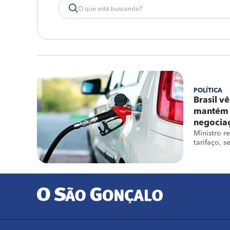
POLÍTICA
Brasil v
mantém 
negocia
Ministro r
tarifaço, 