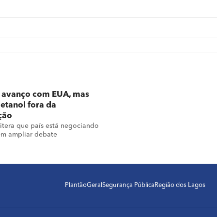
ê avanço com EUA, mas
etanol fora da
ção
eitera que país está negociando
sem ampliar debate
Plantão
Geral
Segurança Pública
Região dos Lagos