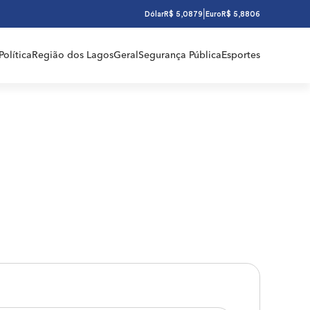
|
Dólar
R$ 5,0879
Euro
R$ 5,8806
Política
Região dos Lagos
Geral
Segurança Pública
Esportes