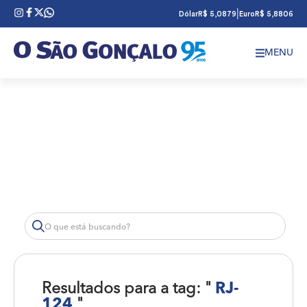
|
Dólar
R$ 5,0879
Euro
R$ 5,8806
MENU
Resultados para a tag: "
RJ-
124
"