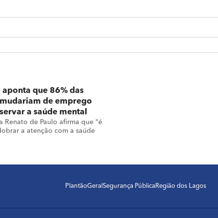
a aponta que 86% das
 mudariam de emprego
servar a saúde mental
ta Renato de Paulo afirma que "é
dobrar a atenção com a saúde
Plantão
Geral
Segurança Pública
Região dos Lagos