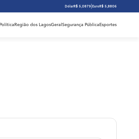
|
Dólar
R$ 5,0879
Euro
R$ 5,8806
Política
Região dos Lagos
Geral
Segurança Pública
Esportes