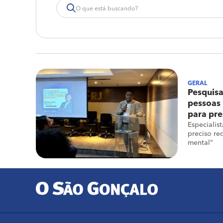
GERAL
Pesquis
pessoas
para pre
Especialis
preciso re
mental"