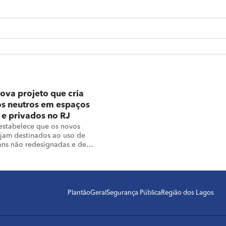
rova projeto que cria
os neutros em espaços
 e privados no RJ
estabelece que os novos
jam destinados ao uso de
ans não redesignadas e de
o binárias
Plantão
Geral
Segurança Pública
Região dos Lagos