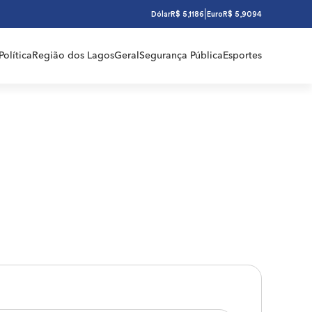
|
Dólar
R$ 5,1186
Euro
R$ 5,9094
Política
Região dos Lagos
Geral
Segurança Pública
Esportes