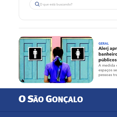
GERAL
Alerj ap
banheir
públicos
A medida 
espaços se
pessoas tr
pessoas nã