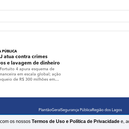
 PÚBLICA
 atua contra crimes
ros e lavagem de dinheiro
Fortuito 4 apura esquema de
inanceira em escala global; ação
oqueio de R$ 300 milhões em
rupo criminoso
Plantão
Geral
Segurança Pública
Região dos Lagos
o com os nossos
Termos de Uso e Política de Privacidade
e, a