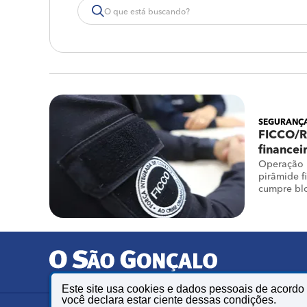
SEGURANÇA
FICCO/RJ
financei
Operação 
pirâmide f
cumpre bl
bens do g
Este site usa cookies e dados pessoais de acord
você declara estar ciente dessas condições.