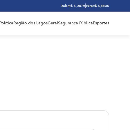
|
Dólar
R$ 5,0879
Euro
R$ 5,8806
Política
Região dos Lagos
Geral
Segurança Pública
Esportes