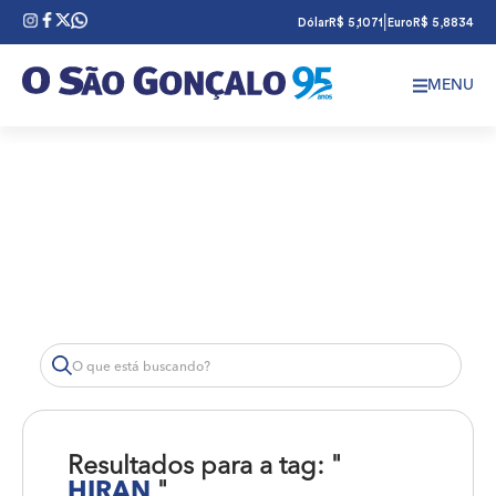
|
Dólar
R$ 5,1071
Euro
R$ 5,8834
MENU
Resultados para a tag: "
HIRAN
"