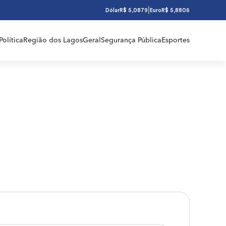
|
Dólar
R$ 5,0879
Euro
R$ 5,8806
Política
Região dos Lagos
Geral
Segurança Pública
Esportes