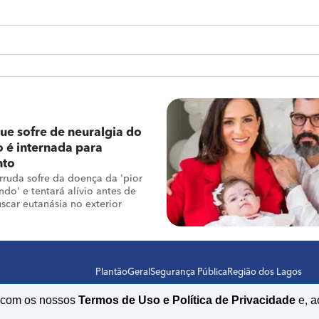
e sofre de neuralgia do
 é internada para
nto
rruda sofre da doença da 'pior
do' e tentará alívio antes de
uscar eutanásia no exterior
Plantão
Geral
Segurança Pública
Região dos Lagos
o com os nossos
Termos de Uso e Política de Privacidade
e, a