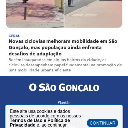
GERAL
Novas ciclovias melhoram mobilidade em São
Gonçalo, mas população ainda enfrenta
desafios de adaptação
Recém inauguradas em alguns bairros da cidade, as
ciclovias desempenham papel fundamental na promoção de
uma mobilidade urbana eficiente
Plantão
Geral
Segurança Pública
Este site usa cookies e dados
Região dos Lagos
pessoais de acordo com os nossos
Termos de Uso e Política de
CONTINUAR
Privacidade
e, ao continuar
Anuncie aqui