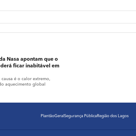
 da Nasa apontam que o
oderá ficar inabitável em
l causa é o calor extremo,
 do aquecimento global
Plantão
Geral
Segurança Pública
Região dos Lagos