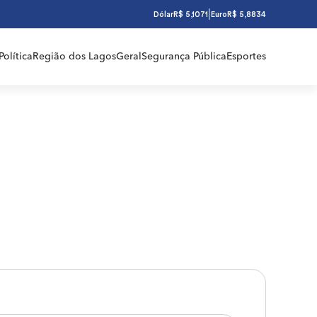
|
Dólar
R$ 5,1071
Euro
R$ 5,8834
Política
Região dos Lagos
Geral
Segurança Pública
Esportes