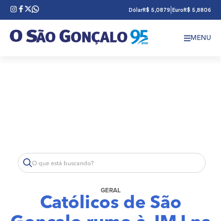
|
Dólar
R$ 5,0879
Euro
R$ 5,8806
MENU
GERAL
Católicos de São