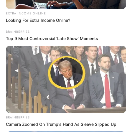
‘Raposa’ no Mané
Garrincha, hoje
Redação
2
min de leitura |
01 de junho de 2016 - 11:00
ouvir
siga o OSG no Google News
O elenco alvinegro realizou, ontem à tarde, em
General Severiano, uma atividade técnica e
organização tática, visando ao jogo contra o
Cruzeiro, hoje, às 21h45, no estádio Mané
Garrincha, em Brasília. Os atletas que não
atuaram durante os 90 minutos da derrota